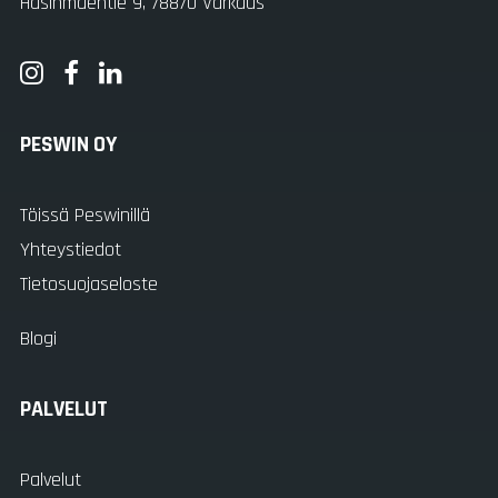
Hasinmäentie 9, 78870 Varkaus
PESWIN OY
Töissä Peswinillä
Yhteystiedot
Tietosuojaseloste
Blogi
PALVELUT
Palvelut