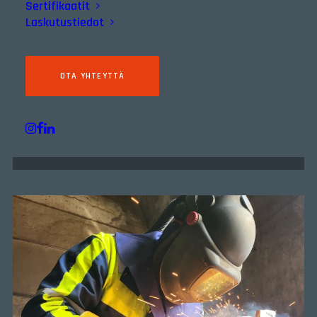
Sertifikaatit
Laskutustiedot
Asenne
Riskien arviointi
Koulutukset ja pätevyydet
OTA YHTEYTTÄ
Turvalliset työtavat
Poikkeamien raportointi ja käsittely
Perehdytykset