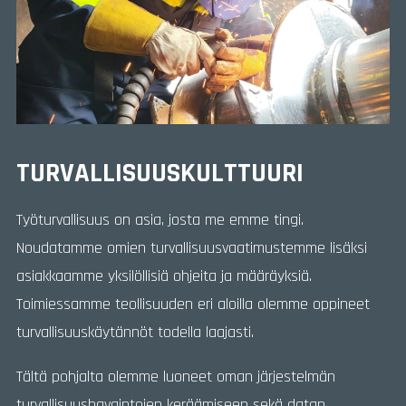
TURVALLISUUSKULTTUURI
Työturvallisuus on asia, josta me emme tingi.
Noudatamme omien turvallisuusvaatimustemme lisäksi
asiakkaamme yksilöllisiä ohjeita ja määräyksiä.
Toimiessamme teollisuuden eri aloilla olemme oppineet
turvallisuuskäytännöt todella laajasti.
Tältä pohjalta olemme luoneet oman järjestelmän
turvallisuushavaintojen keräämiseen sekä datan