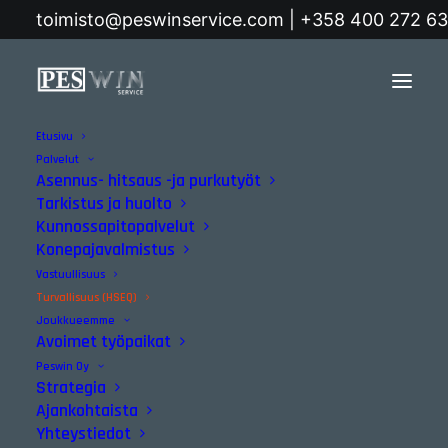
toimisto@peswinservice.com | +358 400 272 6
Etusivu
Etusivu
Turvallisuus (HSEQ)
Palvelut
Asennus- hitsaus -ja purkutyöt
Turvallisuudesta emme
Tarkistus ja huolto
Kunnossapitopalvelut
tingi!
Konepajavalmistus
Vastuullisuus
Turvallisuus (HSEQ)
Joukkueemme
Avoimet työpaikat
Peswin Oy
Strategia
Ajankohtaista
Sanoista tekoihin
Yhteystiedot