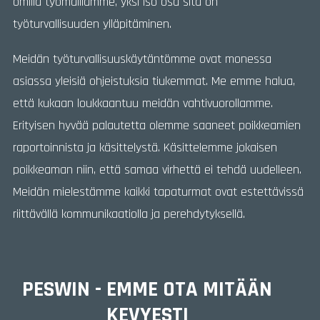
omilla työmaillamme, yksi iso osa sitä on
työturvallisuuden ylläpitäminen.
Meidän työturvallisuuskäytäntömme ovat monessa
asiassa yleisiä ohjeistuksia tiukemmat. Me emme halua,
että kukaan loukkaantuu meidän vahtivuorollamme.
Erityisen hyvää palautetta olemme saaneet poikkeamien
raportoinnista ja käsittelystä. Käsittelemme jokaisen
poikkeaman niin, että samaa virhettä ei tehdä uudelleen.
Meidän mielestämme kaikki tapaturmat ovat estettävissä
riittävällä kommunikaatiolla ja perehdytyksellä.
PESWIN - EMME OTA MITÄÄN
KEVYESTI