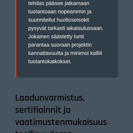
tehdas pääsee jatkamaan
tuotantoaan nopeammin ja
suunnitellut huoltoseisokit
pysyvät tarkasti aikataulussaan.
Jokainen säästetty tunti
parantaa suoraan projektin
kannattavuutta ja minimoi kalliit
tuotantokatkokset.
Laadunvarmistus,
sertifioinnit ja
vaatimustenmukaisuus