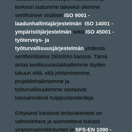
korkean laatumme takeeksi olemme
sertifioineet viralliset
ISO 9001 -
laadunhallintajärjestelmän
,
ISO 14001 -
ympäristöjärjestelmän
sekä
ISO 45001 -
työterveys- ja
työturvallisuusjärjestelmän
yhdessä
sertifiointilaitos DEKRAn kanssa. Tämä
antaa teollisuusasiakkaillemme täyden
takuun siitä, että johtamisemme,
projektinhallintamme ja
työturvallisuutemme vastaavat
kansainvälisiä huippustandardeja.
Erityisesti kantavat teräsrakenteet on
valmistettava ja asennettava tiukasti
viranomaismääräysten ja
SFS-EN 1090 -