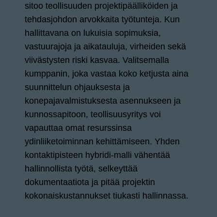
sitoo teollisuuden projektipäälliköiden ja
tehdasjohdon arvokkaita työtunteja. Kun
hallittavana on lukuisia sopimuksia,
vastuurajoja ja aikatauluja, virheiden sekä
viivästysten riski kasvaa. Valitsemalla
kumppanin, joka vastaa koko ketjusta aina
suunnittelun ohjauksesta ja
konepajavalmistuksesta asennukseen ja
kunnossapitoon, teollisuusyritys voi
vapauttaa omat resurssinsa
ydinliiketoiminnan kehittämiseen. Yhden
kontaktipisteen hybridi-malli vähentää
hallinnollista työtä, selkeyttää
dokumentaatiota ja pitää projektin
kokonaiskustannukset tiukasti hallinnassa.