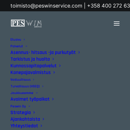
toimisto@peswinservice.com | +358 400 272 6
Etusivu
Etusivu
Blogi
Palvelut
Asennus- hitsaus -ja purkutyöt
Konepajavalmistus ja
Tarkistus ja huolto
Kunnossapitopalvelut
mekaniikka-asennukset
Konepajavalmistus
luotettavasti samalta
Vastuullisuus
Turvallisuus (HSEQ)
kumppanilta
Joukkueemme
Avoimet työpaikat
Peswin Oy
BLOGI
|
07/06/2026
Strategia
Ajankohtaista
Yhteystiedot