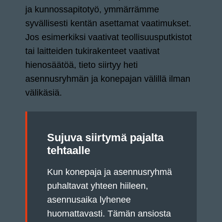
ja kunnossapitotyö, ymmärrämme
syvällisesti kentän asettamat vaatimukset.
Jos esimerkiksi vaativat teollisuusputkistot
tai laitteiden tukirakenteet vaativat
hienosäätöä, tieto siirtyy heti
asennusryhmän ja konepajan välillä ilman
välikäsiä.
Sujuva siirtymä pajalta
tehtaalle
Kun konepaja ja asennusryhmä
puhaltavat yhteen hiileen,
asennusaika lyhenee
huomattavasti. Tämän ansiosta