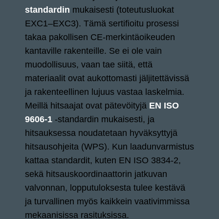
standardin
mukaisesti (toteutusluokat
EXC1–EXC3). Tämä sertifioitu prosessi
takaa pakollisen CE-merkintäoikeuden
kantaville rakenteille. Se ei ole vain
muodollisuus, vaan tae siitä, että
materiaalit ovat aukottomasti jäljitettävissä
ja rakenteellinen lujuus vastaa laskelmia.
Meillä hitsaajat ovat pätevöityjä
EN ISO
9606-1
-standardin mukaisesti, ja
hitsauksessa noudatetaan hyväksyttyjä
hitsausohjeita (WPS). Kun laadunvarmistus
kattaa standardit, kuten EN ISO 3834-2,
sekä hitsauskoordinaattorin jatkuvan
valvonnan, lopputuloksesta tulee kestävä
ja turvallinen myös kaikkein vaativimmissa
mekaanisissa rasituksissa.