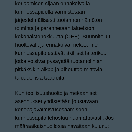
korjaamisen sijaan ennakoivalla
kunnossapidolla varmistetaan
järjestelmällisesti tuotannon häiriötön
toiminta ja parannetaan laitteiston
kokonaistehokkuutta (OEE). Suunnitellut
huoltovälit ja ennakoiva mekaaninen
kunnossapito estävät äkilliset laiterikot,
jotka voisivat pysäyttää tuotantolinjan
pitkäksikin aikaa ja aiheuttaa mittavia
taloudellisia tappioita.
Kun teollisuushuolto ja mekaaniset
asennukset yhdistetään joustavaan
konepajavalmistusosaamiseen,
kunnossapito tehostuu huomattavasti. Jos
määräaikaishuollossa havaitaan kulunut