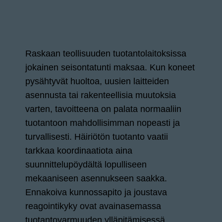
Raskaan teollisuuden tuotantolaitoksissa
jokainen seisontatunti maksaa. Kun koneet
pysähtyvät huoltoa, uusien laitteiden
asennusta tai rakenteellisia muutoksia
varten, tavoitteena on palata normaaliin
tuotantoon mahdollisimman nopeasti ja
turvallisesti. Häiriötön tuotanto vaatii
tarkkaa koordinaatiota aina
suunnittelupöydältä lopulliseen
mekaaniseen asennukseen saakka.
Ennakoiva kunnossapito ja joustava
reagointikyky ovat avainasemassa
tuotantovarmuuden ylläpitämisessä