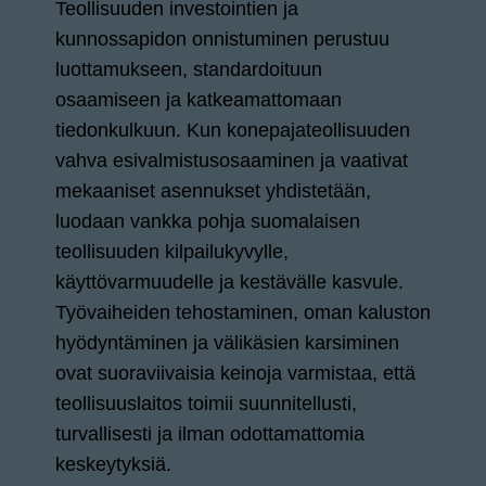
Teollisuuden investointien ja
kunnossapidon onnistuminen perustuu
luottamukseen, standardoituun
osaamiseen ja katkeamattomaan
tiedonkulkuun. Kun konepajateollisuuden
vahva esivalmistusosaaminen ja vaativat
mekaaniset asennukset yhdistetään,
luodaan vankka pohja suomalaisen
teollisuuden kilpailukyvylle,
käyttövarmuudelle ja kestävälle kasvule.
Työvaiheiden tehostaminen, oman kaluston
hyödyntäminen ja välikäsien karsiminen
ovat suoraviivaisia keinoja varmistaa, että
teollisuuslaitos toimii suunnitellusti,
turvallisesti ja ilman odottamattomia
keskeytyksiä.