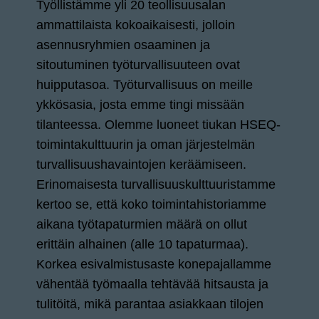
Työllistämme yli 20 teollisuusalan
ammattilaista kokoaikaisesti, jolloin
asennusryhmien osaaminen ja
sitoutuminen työturvallisuuteen ovat
huipputasoa. Työturvallisuus on meille
ykkösasia, josta emme tingi missään
tilanteessa. Olemme luoneet tiukan HSEQ-
toimintakulttuurin ja oman järjestelmän
turvallisuushavaintojen keräämiseen.
Erinomaisesta turvallisuuskulttuuristamme
kertoo se, että koko toimintahistoriamme
aikana työtapaturmien määrä on ollut
erittäin alhainen (alle 10 tapaturmaa).
Korkea esivalmistusaste konepajallamme
vähentää työmaalla tehtävää hitsausta ja
tulitöitä, mikä parantaa asiakkaan tilojen