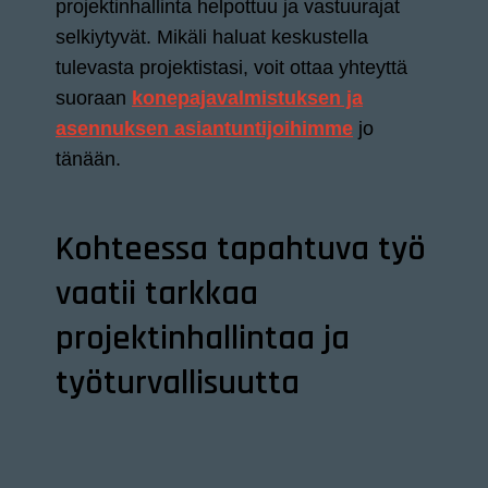
projektinhallinta helpottuu ja vastuurajat
selkiytyvät. Mikäli haluat keskustella
tulevasta projektistasi, voit ottaa yhteyttä
suoraan
konepajavalmistuksen ja
asennuksen asiantuntijoihimme
jo
tänään.
Kohteessa tapahtuva työ
vaatii tarkkaa
projektinhallintaa ja
työturvallisuutta