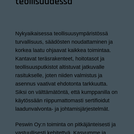
teollisuudessa
Nykyaikaisessa teollisuusympäristössä
turvallisuus, säädösten noudattaminen ja
korkea laatu ohjaavat kaikkea toimintaa.
Kantavat teräsrakenteet, hoitotasot ja
teollisuusputkistot altistuvat jatkuvalle
rasitukselle, joten niiden valmistus ja
asennus vaativat ehdotonta tarkkuutta.
Siksi on välttämätöntä, että kumppanilla on
käytössään riippumattomasti sertifioidut
laadunvalvonta- ja johtamisjärjestelmät.
Peswin Oy:n toiminta on pitkäjänteisesti ja
vastuullisesti kehitettyä. Kasvumme ja