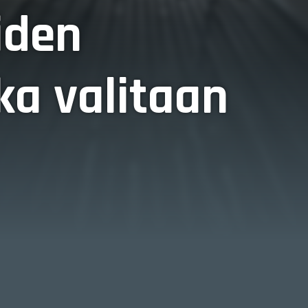
iden
ka valitaan