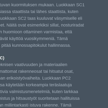
stuvan kuormituksen mukaan. Luokkaan SC1
ssa staattista tai lähes staattista, kuten
Luokkaan SC2 taas kuuluvat väsymiselle eli
t. Näitä ovat esimerkiksi sillat, nosturiradat
kan huomioon ottaminen varmistaa, että
kestävät käyttöä vuosikymmeniä. Tämä
 pitää kunnossapitokulut hallinnassa.
PC)
knisen vaativuuden ja materiaalien
ttomat rakenneosat tai hitsatut osat,
lman erikoistyövaiheita. Luokkaan PC2
ssa käytetään korkeampia teräslaatuja
ativia valmistusmenetelmiä, kuten tarkkaa
stus ja hitsaustyöt suoritetaan hallituissa
 millintarkasti istuva rakenne. Tämä