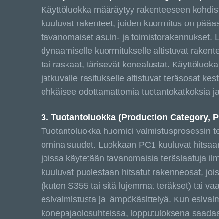
Käyttöluokka määräytyy rakenteeseen kohdi
kuuluvat rakenteet, joiden kuormitus on pääasia
tavanomaiset asuin- ja toimistorakennukset. 
dynaamiselle kuormitukselle altistuvat rakentee
tai raskaat, tärisevät konealustat. Käyttöluo
jatkuvalle rasitukselle altistuvat teräsosat 
ehkäisee odottamattomia tuotantokatkoksia ja
3. Tuotantoluokka (Production Category, 
Tuotantoluokka huomioi valmistusprosessin te
ominaisuudet. Luokkaan PC1 kuuluvat hitsaama
joissa käytetään tavanomaisia teräslaatuja i
kuuluvat puolestaan hitsatut rakenneosat, joi
(kuten S355 tai sitä lujemmat teräkset) tai va
esivalmistusta ja lämpökäsittelyä. Kun esivalmi
konepajaolosuhteissa, lopputuloksena saadaan