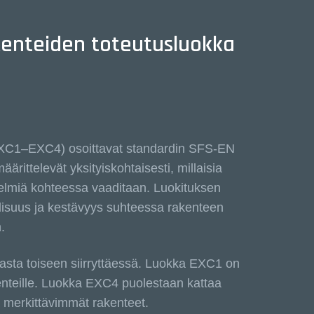
kenteiden toteutusluokka
(EXC1–EXC4) osoittavat standardin SFS-EN
ittelevät yksityiskohtaisesti, millaisia
elmiä kohteessa vaaditaan. Luokituksen
llisuus ja kestävyys suhteessa rakenteen
.
okasta toiseen siirryttäessä. Luokka EXC1 on
rakenteille. Luokka EXC4 puolestaan kattaa
a merkittävimmät rakenteet.