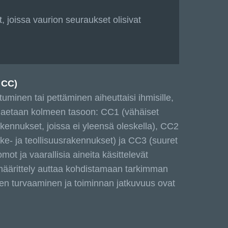
t, joissa vaurion seuraukset olisivat
 CC)
tuminen tai pettäminen aiheuttaisi ihmisille,
 jaetaan kolmeen tasoon: CC1 (vähäiset
kennukset, joissa ei yleensä oleskella), CC2
iike- ja teollisuusrakennukset) ja CC3 (suuret
mot ja vaarallisia aineita käsittelevät
määrittely auttaa kohdistamaan tarkimman
ien turvaaminen ja toiminnan jatkuvuus ovat