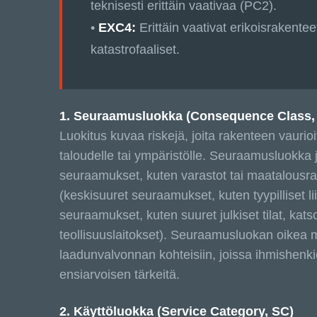
teknisesti erittäin vaativaa (PC2).
•
EXC4:
Erittäin vaativat erikoisrakentee
katastrofaaliset.
1. Seuraamusluokka (Consequence Class,
Luokitus kuvaa riskejä, joita rakenteen vaurioi
taloudelle tai ympäristölle. Seuraamusluokka
seuraamukset, kuten varastot tai maatalousra
(keskisuuret seuraamukset, kuten tyypilliset l
seuraamukset, kuten suuret julkiset tilat, katso
teollisuuslaitokset). Seuraamusluokan oikea 
laadunvalvonnan kohteisiin, joissa ihmishenk
ensiarvoisen tärkeitä.
2. Käyttöluokka (Service Category, SC)