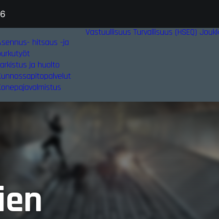
36
Vastuullisuus
Turvallisuus (HSEQ)
Jouk
Asennus- hitsaus -ja
purkutyöt
arkistus ja huolto
Kunnossapitopalvelut
Konepajavalmistus
ien