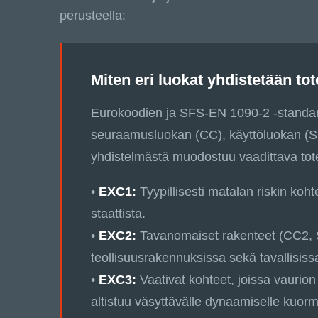
perusteella:
Miten eri luokat yhdistetään to
Eurokoodien ja SFS-EN 1090-2 -standard
seuraamusluokan (CC), käyttöluokan (SC
yhdistelmästä muodostuu vaadittava tot
•
EXC1:
Tyypillisesti matalan riskin koh
staattista.
•
EXC2:
Tavanomaiset rakenteet (CC2, 
teollisuusrakennuksissa sekä tavallisiss
•
EXC3:
Vaativat kohteet, joissa vaurio
altistuu väsyttävälle dynaamiselle kuorm