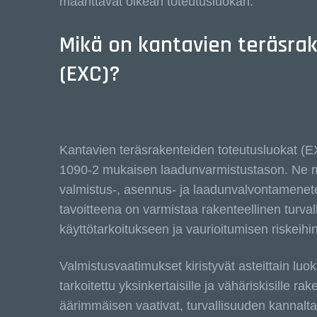
määrittävät oikean toteutusluokan.
Mikä on kantavien teräsra
(EXC)?
Kantavien teräsrakenteiden toteutusluokat 
1090-2 mukaisen laadunvarmistustason. Ne määr
valmistus-, asennus- ja laadunvalvontamenet
tavoitteena on varmistaa rakenteellinen turva
käyttötarkoitukseen ja vaurioitumisen riskeihin
Valmistusvaatimukset kiristyvät asteittain lu
tarkoitettu yksinkertaisille ja vähäriskisille 
äärimmäisen vaativat, turvallisuuden kannalt