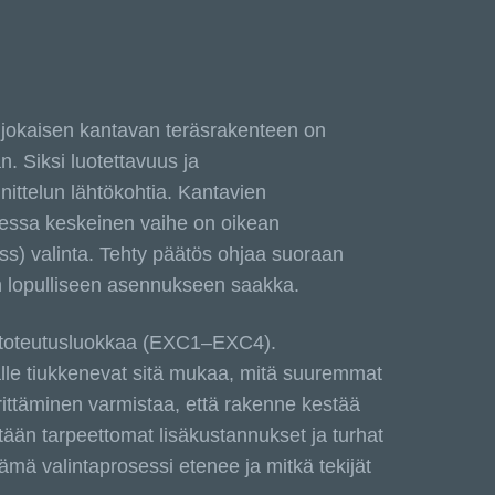
 jokaisen kantavan teräsrakenteen on
n. Siksi luotettavuus ja
ittelun lähtökohtia. Kantavien
sessa keskeinen vaihe on oikean
ss) valinta. Tehty päätös ohjaa suoraan
n lopulliseen asennukseen saakka.
i toteutusluokkaa (EXC1–EXC4).
lle tiukkenevat sitä mukaa, mitä suuremmat
ärittäminen varmistaa, että rakenne kestää
tään tarpeettomat lisäkustannukset ja turhat
ämä valintaprosessi etenee ja mitkä tekijät