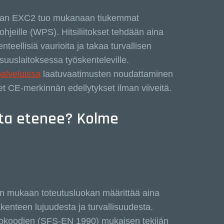
kkaan EXC2 tuo mukanaan tiukemmat
ohjeille (WPS). Hitsiliitokset tehdään aina
teellisiä vaurioita ja takaa turvallisen
isuuslaitoksessa työskenteleville.
alveluissa
laatuvaatimusten noudattaminen
set CE-merkinnän edellytykset ilman viiveitä.
nta etenee? Kolme
en mukaan toteutusluokan määrittää aina
kenteen lujuudesta ja turvallisuudesta.
urokoodien (SFS-EN 1990) mukaisen tekijän