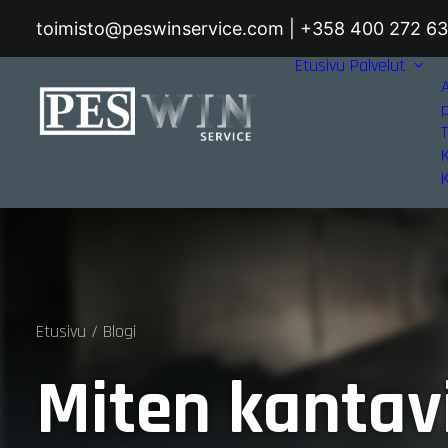
toimisto@peswinservice.com | +358 400 272 6
Etusivu
Palvelut
T
Etusivu
Blogi
Miten kantav