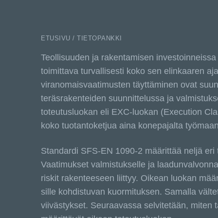
ETUSIVU / TIETOPANKKI
Teollisuuden ja rakentamisen investoinneissa
toimittava turvallisesti koko sen elinkaaren aja
viranomaisvaatimusten täyttäminen ovat suunn
teräsrakenteiden suunnittelussa ja valmistuk
toteutusluokan eli EXC-luokan (Execution Cla
koko tuotantoketjua aina konepajalta työmaa
Standardi SFS-EN 1090-2 määrittää neljä er
Vaatimukset valmistukselle ja laadunvalvonna
riskit rakenteeseen liittyy. Oikean luokan mä
sille kohdistuvan kuormituksen. Samalla välte
viivästykset. Seuraavassa selvitetään, miten t