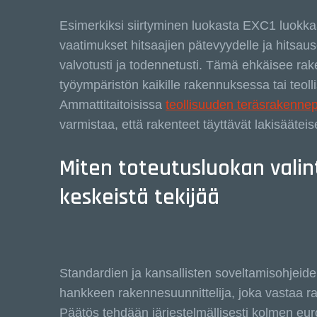
Esimerkiksi siirtyminen luokasta EXC1 luo
vaatimukset hitsaajien pätevyydelle ja hitsaus
valvotusti ja todennetusti. Tämä ehkäisee raken
työympäristön kaikille rakennuksessa tai teoll
Ammattitaitoisissa
teollisuuden teräsrakennep
varmistaa, että rakenteet täyttävät lakisäätei
Miten toteutusluokan vali
keskeistä tekijää
Standardien ja kansallisten soveltamisohjeid
hankkeen rakennesuunnittelija, joka vastaa ra
Päätös tehdään järjestelmällisesti kolmen e