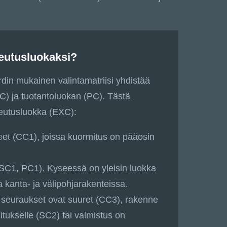
teutusluokaksi?
in mukainen valintamatriisi yhdistää
) ja tuotantoluokan (PC). Tästä
eutusluokka (EXC):
teet (CC1), joissa kuormitus on pääosin
SC1, PC1). Kyseessä on yleisin luokka
a kanta- ja välipohjarakenteissa.
n seuraukset ovat suuret (CC3), rakenne
itukselle (SC2) tai valmistus on