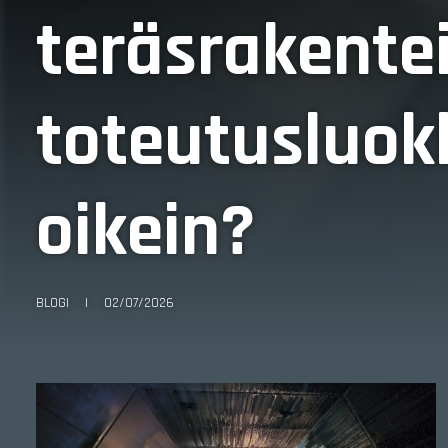
teräsrakente
toteutusluok
oikein?
BLOGI
|
02/07/2026