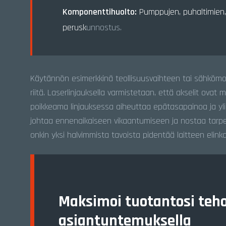
Komponenttihuolto:
Pumppujen, puhaltimien, 
perusk
unnostus.
Käytännön esimerkkinä teollisuusvaihteen tai sähkömo
riitä. Laserlinjauksella varmistetaan, että akselit ovat 
poikkeama linjauksessa aiheuttaa epätasapainoa ja ylimä
johtaa ennenaikaiseen vikaantumiseen ja nostaa tarpe
onkin yksi halvimmista tavoista pidentää laitteen elinka
Maksimoi tuotantosi teh
asiantuntemuksella