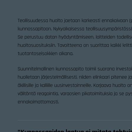
Teollisuudessa huolto jaetaan karkeasti ennakoivaan (pr
kunnossapitoon. Nykyaikaisessa teollisuusympäristöss
Se perustuu datan hyödyntämiseen, laitteiden todellis
huoltosuosituksiin. Tavoitteena on suorittaa kaikki kriit
tuotantoseisokkien aikana.
Suunnitelmallinen kunnossapito toimii suorana investoin
huolletaan järjestelmällisesti, niiden elinkaari pitenee
äkillisille ja kalliille uusinvestoinneille. Korjaava huolto
välitöntä reagointia, varaosien pikatoimituksia ja se p
ennakoimattomasti.