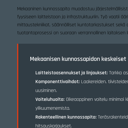
Mekaaninen kunnossapito muodostuu järjestelmällisistä
fyysiseen laitteistoon ja infrastruktuuriin. Työ vaatii 
mittaustekniikat, säännölliset kuntotarkastukset sekä
tuotantoprosessi on suoraan verrannollinen laitoksen 
Mekaanisen kunnossapidon keskeiset 
Laitteistoasennukset ja linjaukset:
Tarkka as
Komponenttivaihdot:
Laakereiden, tiivisteide
uusiminen.
Voiteluhuolto:
Oikeaoppinen voitelu minimoi k
ylikuumenemista.
Rakenteellinen kunnossapito:
Teräsrakenteide
hitsauskorjaukset.