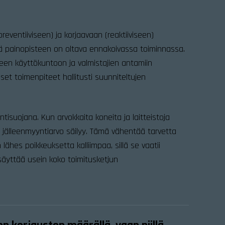
eventiiviseen) ja korjaavaan (reaktiiviseen)
ä painopisteen on oltava ennakoivassa toiminnassa.
een käyttökuntoon ja valmistajien antamiin
tiset toimenpiteet hallitusti suunniteltujen
tisuojana. Kun arvokkaita koneita ja laitteistoja
 ja jälleenmyyntiarvo säilyy. Tämä vähentää tarvetta
 on lähes poikkeuksetta kalliimpaa, sillä se vaatii
ysäyttää usein koko toimitusketjun