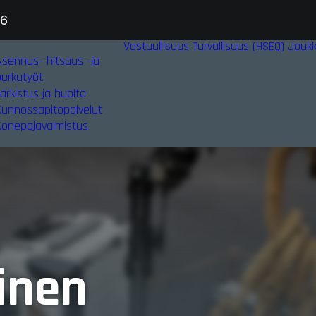
36
Vastuullisuus
Turvallisuus (HSEQ)
Jouk
Asennus- hitsaus -ja
purkutyöt
arkistus ja huolto
Kunnossapitopalvelut
Konepajavalmistus
inen