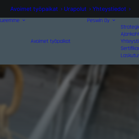
Avoimet työpaikat
Urapolut
Yhteystiedot
kueemme
Peswin Oy
Strategi
Ajankoh
Avoimet työpaikat
Yhteyst
Sertifika
Laskutu