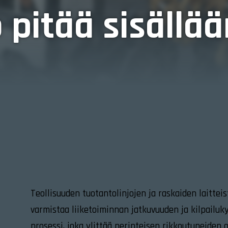
 pitää sisällä
Teollisuuden tuotantolinjojen ja raskaiden laitteis
varmistaa liiketoiminnan jatkuvuuden ja kilpail
prosessi, joka ylittää perinteisen rikkoutuneiden 