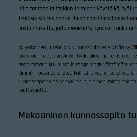
jolla taataan laitteiden tekninen käyttöikä, työtu
teollisuuslaitos operoi ilman odottamattomia tuota
kustannuksilta, joita menetetty työaika, raaka-ain
Nykyaikainen ja tehokas kunnossapito edellyttää syväl
laakeroinnin, voimansiirron, hydrauliikan ja teräsrake
ennakoimaan kulumista ja reagoimaan välittömästi ennen
lämmönnousu eskaloituu kalliiksi ja vaaralliseksi vaur
kunnossapidon eri osa-alueisiin ja siihen, miten asian
tuottavuutta.
Mekaaninen kunnossapito tu