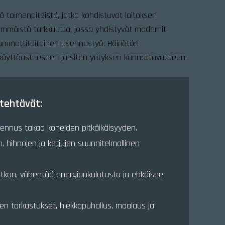
 toimenpiteistä, jotka kohdistuvat laitoksen
äärimmäistä tarkkuutta, jossa yhdistyvät modernit
 ammattitaitoinen asennustyö. Häiriötön
käyttöasteeseen ja siten yrityksen kannattavuuteen.
tehtävät:
ennus takaa koneiden pitkäikäisyyden.
n, hihnojen ja ketjujen suunnitelmallinen
itkan, vähentää energiankulutusta ja ehkäisee
n tarkastukset, hiekkapuhallus, maalaus ja