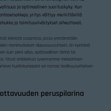
rvallisuus ja optimaalinen suorituskyky. Kun
ntoseisokkeja, yritys välttyy merkittäviltä
ehukka ja toimitusviivästykset aiheuttavat.
listä teknistä osaamista, jossa ymmärretään
nteiden monimutkaiset riippuvuussuhteet. On kyettävä
 kuin pieni välys, epätavallinen tärinä tai
ioiksi. Tässä artikkelissa syvennymme mekaanisen
tunteva huoltokumppani voi nostaa teollisuusyrityksen
ottavuuden peruspilarina