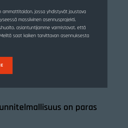
n ammattitaidon, jossa yhdistyvät joustava
kyseessä massiivinen asennusprojekti,
ushuolto, asiantuntijamme varmistavat, että
ti. Meiltä saat kaiken tarvittavan asennuksesta
ME
unnitelmallisuus on paras