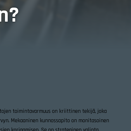
än?
tojen toimintavarmuus on kriittinen tekijä, joka
ukyvyn. Mekaaninen kunnossapito on monitasoinen
osien korjaamisen. Se on strateginen valinta,