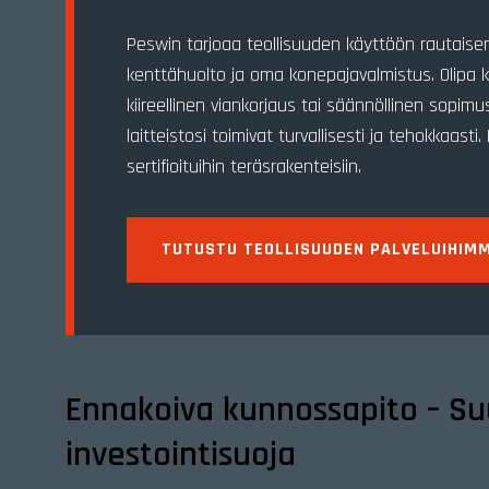
Peswin tarjoaa teollisuuden käyttöön rautaise
kenttähuolto ja oma konepajavalmistus. Olipa 
kiireellinen viankorjaus tai säännöllinen sopim
laitteistosi toimivat turvallisesti ja tehokkaas
sertifioituihin teräsrakenteisiin.
TUTUSTU TEOLLISUUDEN PALVELUIHIM
Ennakoiva kunnossapito – Su
investointisuoja