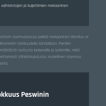
vaihteistojen ja kuljettimien mekaaninen
ottorin asennuksessa pelkkä mekaaninen kiinnitys ei
mikrometrin tarkkuudella kohdallaan. Pienikin
äräistä rasitusta laakereille ja kytkimille, mikä
ettomasti sähkönkulutusta. Huolellinen asennus
arta.
okkuus Peswinin