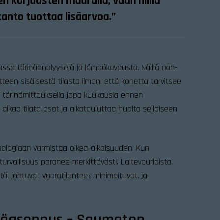
n korjausten määrällä, vaan niillä
tanto tuottaa lisäarvoa.”
ssa tärinäanalyysejä ja lämpökuvausta. Näillä non-
itteen sisäisestä tilasta ilman, että konetta tarvitsee
ta tärinämittauksella jopa kuukausia ennen
 aikaa tilata osat ja aikatauluttaa huolto sellaiseen
logiaan varmistaa oikea-aikaisuuden. Kun
turvallisuus paranee merkittävästi. Laitevaurioista,
stä, johtuvat vaaratilanteet minimoituvat, ja
ttäasennus – Saumaton