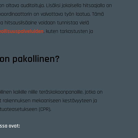
 oltava auditoituja. Lisäksi jokaisella hitsaajalla on
koordinaattorin on valvottava työn laatua. Tämä
i ja hitsauslisäaine voidaan tunnistaa vielä
eollisuuspalveluiden
, kuten tarkastusten ja
 on pakollinen?
nen kaikille niille teräskokoonpanoille, jotka on
avat rakennuksen mekaaniseen kestävyyteen ja
tuoteasetukseen (CPR).
essa ovat: