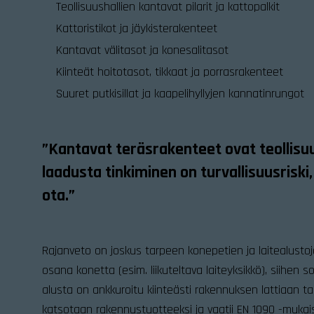
Teollisuushallien kantavat pilarit ja kattopalkit
Kattoristikot ja jäykisterakenteet
Kantavat välitasot ja konesalitasot
Kiinteät hoitotasot, tikkaat ja porrasrakenteet
Suuret putkisillat ja kaapelihyllyjen kannatinrungot
”Kantavat teräsrakenteet ovat teollisu
laadusta tinkiminen on turvallisuusriski,
ota.”
Rajanveto on joskus tarpeen konepetien ja laitealusto
osana konetta (esim. liikuteltava laiteyksikkö), siihen s
alusta on ankkuroitu kiinteästi rakennuksen lattiaan ta
katsotaan rakennustuotteeksi ja vaatii EN 1090 -muka