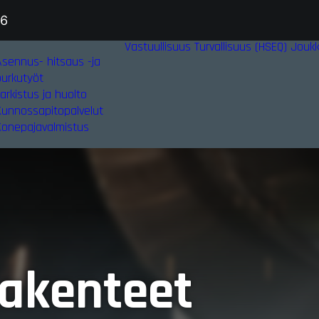
36
Vastuullisuus
Turvallisuus (HSEQ)
Jouk
Asennus- hitsaus -ja
purkutyöt
arkistus ja huolto
Kunnossapitopalvelut
Konepajavalmistus
rakenteet