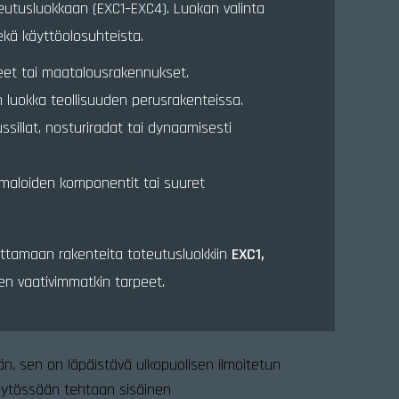
eutusluokkaan (EXC1–EXC4). Luokan valinta
ekä käyttöolosuhteista.
teet tai maatalousrakennukset.
sin luokka teollisuuden perusrakenteissa.
ssillat, nosturiradat tai dynaamisesti
oimaloiden komponentit tai suuret
imittamaan rakenteita toteutusluokkiin
EXC1,
den vaativimmatkin tarpeet.
än, sen on läpäistävä ulkopuolisen ilmoitetun
 käytössään tehtaan sisäinen