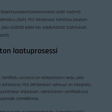
a. Rakennusvalvontaviranomaiset eivät myönnä
ilmoitus (DoP). PES WinService toimittaa jokaisen
joka sisältää kaikki lain edellyttämät todistukset,
settä.
ton laatuprosessi
Sertifioitu prosessi on katkeamaton ketju, joka
n kohteessa. PES WinServicen vahvuus on integroitu
uunnittelun ohjauksen, valmistuksen sertifioidussa
anisilla ryhmillämme.