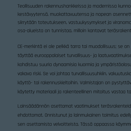
Teollisuuden rakennushankkeissa ja modernissa kunnos
kestävyytensä, muokattavuutensa ja nopean asennett
siirrytään toteutukseen, vastuukysymykset ja viranoma
osa-alueista on tunnistaa, milloin kantavat teräsrakent
CE-merkintä ei ole pelkkä tarra tai muodollisuus; se on 
täyttää eurooppalaiset turvallisuus- ja laatuvaatimukset
kohdistuu suuria dynaamisia kuormia ja ympäristöolos
vakava riski. Se voi johtaa turvallisuusuhkiin, vakuut
käyttö- tai rakennuskieltoihin. Valmistajan on pystytt
käytetty materiaali ja rakenteellinen mitoitus vastaa ta
Lainsäädännön asettamat vaatimukset teräsrakenteid
ehdottomat. Onnistunut ja lainmukainen toimitus edell
sen asettamista velvoitteista. Tässä oppaassa käymme lä