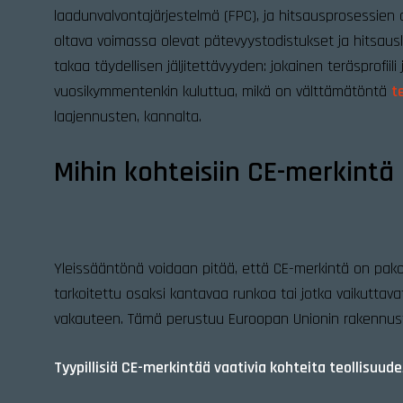
laadunvalvontajärjestelmä (FPC), ja hitsausprosessien on
oltava voimassa olevat pätevyystodistukset ja hitsaus
takaa täydellisen jäljitettävyyden: jokainen teräsprofiil
vuosikymmentenkin kuluttua, mikä on välttämätöntä
t
laajennusten, kannalta.
Mihin kohteisiin CE-merkintä
Yleissääntönä voidaan pitää, että CE-merkintä on pakolli
tarkoitettu osaksi kantavaa runkoa tai jotka vaikutt
vakauteen. Tämä perustuu Euroopan Unionin rakennus
Tyypillisiä CE-merkintää vaativia kohteita teollisuud