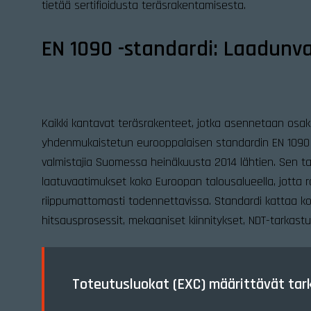
tietää sertifioidusta teräsrakentamisesta.
EN 1090 -standardi: Laadunva
Kaikki kantavat teräsrakenteet, jotka asennetaan osa
yhdenmukaistetun eurooppalaisen standardin EN 1090 pi
valmistajia Suomessa heinäkuusta 2014 lähtien. Sen t
laatuvaatimukset koko Euroopan talousalueella, jotta 
riippumattomasti todennettavissa. Standardi kattaa k
hitsausprosessit, mekaaniset kiinnitykset, NDT-tarkastu
Toteutusluokat (EXC) määrittävät ta