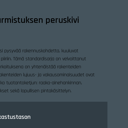
rmistuksen peruskivi
ksi pysyvää rakennuskohdetta, kuuluvat
iriin. Tämä standardisarja on velvoittanut
arkoituksena on yhtenäistää rakenteiden
rakenteiden lujuus- ja vakausominaisuudet ovat
oko tuotantoketjun: raaka-ainehankinnan,
kset sekä lopullisen pintakäsittelyn.
rkastustason