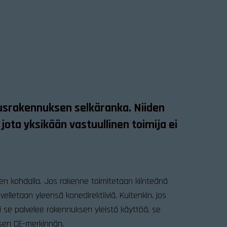
usrakennuksen selkäranka. Niiden
 jota yksikään vastuullinen toimija ei
jen kohdalla. Jos rakenne toimitetaan kiinteänä
ovelletaan yleensä konedirektiiviä. Kuitenkin, jos
i se palvelee rakennuksen yleistä käyttöä, se
isen CE-merkinnän.