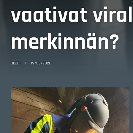
vaativat viral
merkinnän?
BLOGI
|
19/05/2026