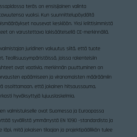
sapidossa teräs on ensisijainen valinta
avuutensa vuoksi. Kun suunnittelupöydältä
ismääräykset nousevat keskiöön. Yksi kriittisimmistä
eet on varustettava lakisääteisellä CE-merkinnällä.
valmistajan juridinen vakuutus siitä, että tuote
. Teollisuusympäristöissä, joissa rakenteisiin
uhteet ovat vaativia, merkinnän puuttuminen on
uskorvausten epäämiseen ja viranomaisten määräämiin
ävä osoittamaan, että jokainen hitsaussauma,
rkasti hyväksyttyjä lujuuslaskelmia.
en valmistukselle ovat Suomessa ja Euroopassa
yttää syvällistä ymmärrystä EN 1090 -standardista ja
pi, mitä jokaisen tilaajan ja projektipäällikön tulee