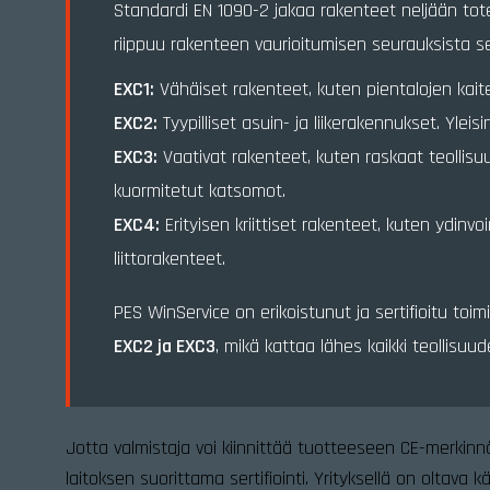
Standardi EN 1090-2 jakaa rakenteet neljään tot
riippuu rakenteen vaurioitumisen seurauksista s
EXC1:
Vähäiset rakenteet, kuten pientalojen kai
EXC2:
Tyypilliset asuin- ja liikerakennukset. Ylei
EXC3:
Vaativat rakenteet, kuten raskaat teollisuu
kuormitetut katsomot.
EXC4:
Erityisen kriittiset rakenteet, kuten ydinv
liittorakenteet.
PES WinService on erikoistunut ja sertifioitu to
EXC2 ja EXC3
, mikä kattaa lähes kaikki teollisuu
Jotta valmistaja voi kiinnittää tuotteeseen CE-merkinn
laitoksen suorittama sertifiointi. Yrityksellä on oltava