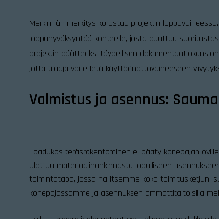
Merkinnän merkitys korostuu projektin loppuvaiheess
loppuhyväksyntää kohteelle, josta puuttuu suoritustaso
projektin päätteeksi täydellisen dokumentaatiokansion, 
jotta tilaaja voi edetä käyttöönottovaiheeseen viivytyk
Valmistus ja asennus: Sauma
Laadukas teräsrakentaminen ei pääty konepajan oville. 
ulottuu materiaalihankinnasta lopulliseen asennuksee
toimintatapa, jossa hallitsemme koko toimitusketjun: s
konepajassamme ja asennuksen ammattitaitoisilla meka