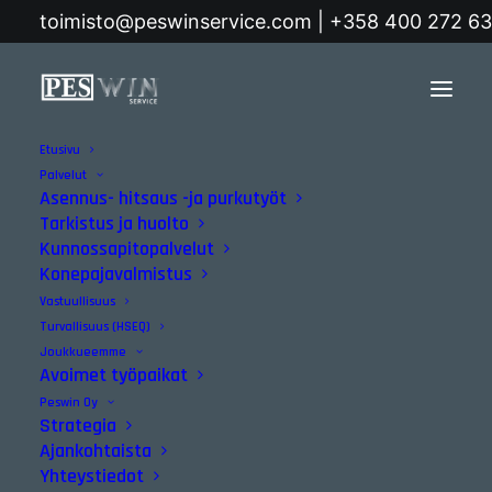
toimisto@peswinservice.com | +358 400 272 6
Etusivu
Etusivu
Posts Tagged "kasvusertifikaatti"
Palvelut
Asennus- hitsaus -ja purkutyöt
kasvusertifikaatti
Tarkistus ja huolto
Kunnossapitopalvelut
Konepajavalmistus
Vastuullisuus
Turvallisuus (HSEQ)
Joukkueemme
Avoimet työpaikat
Ajankohtaista
Peswin Oy
Strategia
Ajankohtaista
Yhteystiedot