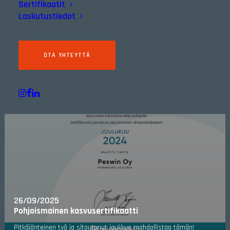
Sertifikaatit
Laskutustiedot
OTA YHTEYTTÄ
26/09/2025
Pohjoismainen kasvusertifikaatti
Pitkäjänteinen työ ja sitoutunut joukkue mahdollistaa tämän!