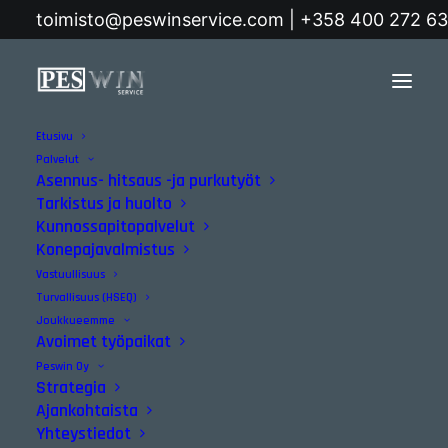
toimisto@peswinservice.com | +358 400 272 6
Etusivu
Etusivu
Posts Tagged "nuori yrittäjä"
Palvelut
Asennus- hitsaus -ja purkutyöt
nuori yrittäjä
Tarkistus ja huolto
Kunnossapitopalvelut
Konepajavalmistus
Vastuullisuus
Turvallisuus (HSEQ)
Joukkueemme
Avoimet työpaikat
Ajankohtaista
Peswin Oy
Strategia
Ajankohtaista
Yhteystiedot