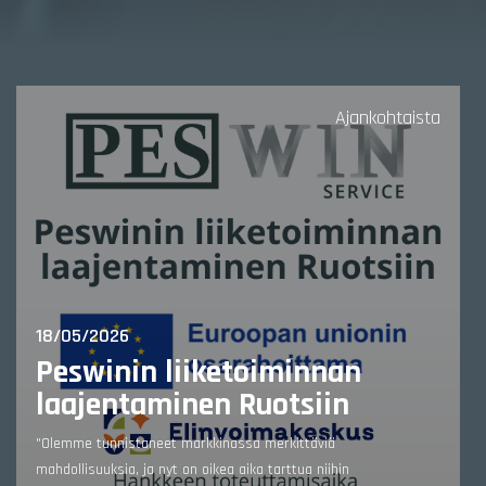
Ajankohtaista
18/05/2026
Peswinin liiketoiminnan
laajentaminen Ruotsiin
"Olemme tunnistaneet markkinassa merkittäviä
mahdollisuuksia, ja nyt on oikea aika tarttua niihin