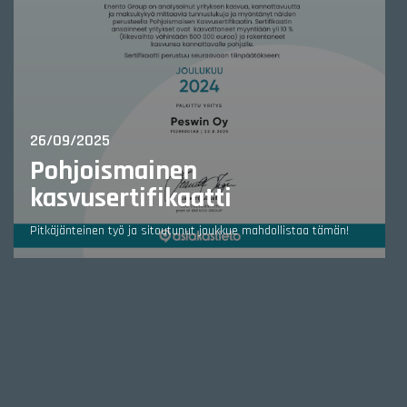
26/09/2025
Pohjoismainen
kasvusertifikaatti
Pitkäjänteinen työ ja sitoutunut joukkue mahdollistaa tämän!