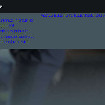
36
Vastuullisuus
Turvallisuus (HSEQ)
Jouk
Asennus- hitsaus -ja
purkutyöt
arkistus ja huolto
Kunnossapitopalvelut
Konepajavalmistus