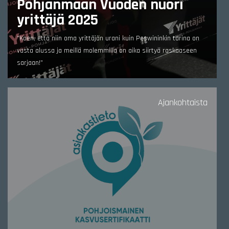
Pohjanmaan Vuoden nuori
yrittäjä 2025
"Koen, että niin oma yrittäjän urani kuin Peswininkin tarina on
vasta alussa ja meillä molemmilla on aika siirtyä raskaaseen
sarjaan!”
Ajankohtaista