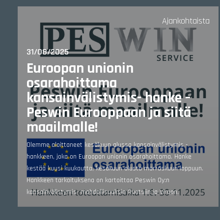
Ajankohtaista
31/08/2025
Euroopan unionin
osarahoittama
kansainvälistymis- hanke –
Peswin Eurooppaan ja siitä
maailmalle!
Olemme aloittaneet kesäkuun alussa kansainvälistymis -
hankkeen, joka on Euroopan unionin osarahoittama. Hanke
kestää kuusi kuukautta, kesäkuun alusta marraskuun loppuun.
Hankkeen tarkoituksena on kartoittaa Peswin Oy:n
kansainvälistymis- mahdollisuuksia Ruotsiin ja Viroon.