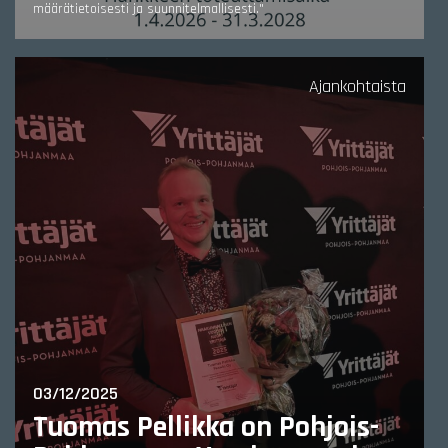
määrätietoisesti ja suunnitelmallisesti."
Ajankohtaista
03/12/2025
Tuomas Pellikka on Pohjois-