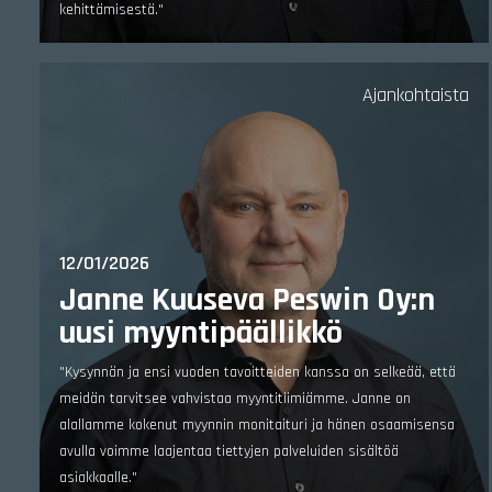
kehittämisestä."
Ajankohtaista
12/01/2026
Janne Kuuseva Peswin Oy:n
uusi myyntipäällikkö
"Kysynnän ja ensi vuoden tavoitteiden kanssa on selkeää, että
meidän tarvitsee vahvistaa myyntitiimiämme. Janne on
alallamme kokenut myynnin monitaituri ja hänen osaamisensa
avulla voimme laajentaa tiettyjen palveluiden sisältöä
asiakkaalle."