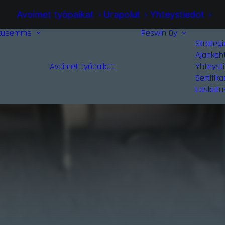
Avoimet työpaikat
Urapolut
Yhteystiedot
kueemme
Peswin Oy
Strategi
Ajankoh
Avoimet työpaikat
Yhteyst
Sertifika
Laskutu