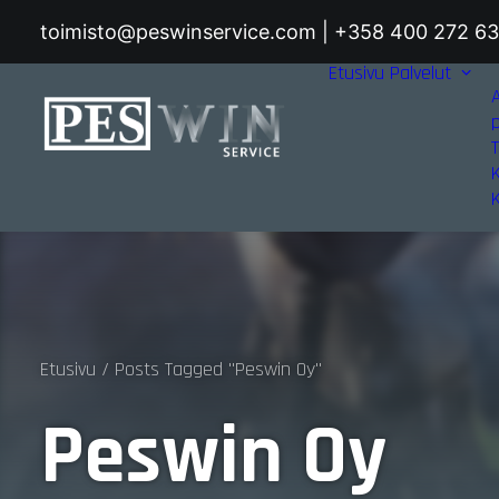
toimisto@peswinservice.com | +358 400 272 6
Etusivu
Palvelut
T
Etusivu
Posts Tagged "Peswin Oy"
Peswin Oy