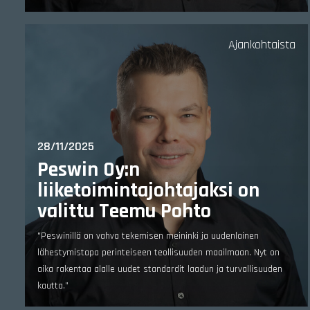
Ajankohtaista
28/11/2025
Peswin Oy:n
liiketoimintajohtajaksi on
valittu Teemu Pohto
"Peswinillä on vahva tekemisen meininki ja uudenlainen
lähestymistapa perinteiseen teollisuuden maailmaan. Nyt on
aika rakentaa alalle uudet standardit laadun ja turvallisuuden
kautta.”