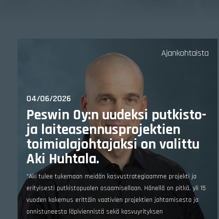
Ajankohtaista
04/06/2026
Peswin Oy:n uudeksi putkisto-
ja laiteasennusprojektien
toimialajohtajaksi on valittu
Aki Huhtala.
"Aki tulee tukemaan meidän kasvustrategiaamme projekti ja
erityisesti putkistopuolen osaamisellaan. Hänellä on pitkä, yli 15
vuoden kokemus erittäin vaativien projektien johtamisesta ja
onnistuneesta läpiviennistä sekä kasvuyrityksen