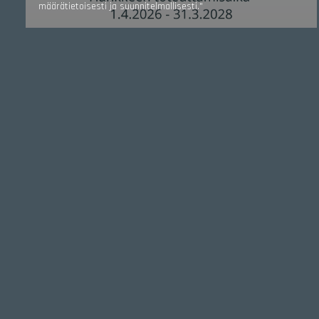
määrätietoisesti ja suunnitelmallisesti."