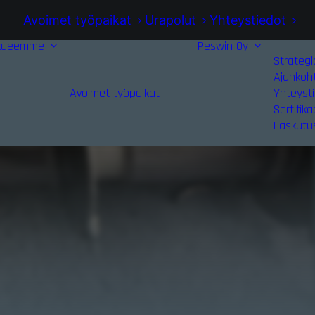
Avoimet työpaikat
Urapolut
Yhteystiedot
kueemme
Peswin Oy
Strategi
Ajankoh
Avoimet työpaikat
Yhteyst
Sertifika
Laskutu