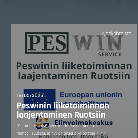
Ajankohtaista
18/05/2026
Peswinin liiketoiminnan
laajentaminen Ruotsiin
"Olemme tunnistaneet markkinassa merkittäviä
mahdollisuuksia, ja nyt on oikea aika tarttua niihin