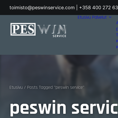
toimisto@peswinservice.com | +358 400 272 6
Etusivu
Palvelut
T
Etusivu
Posts Tagged "peswin service"
peswin servi