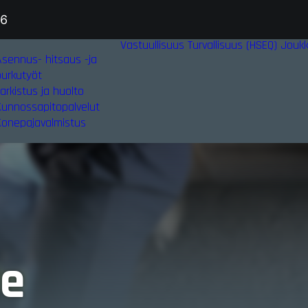
36
Vastuullisuus
Turvallisuus (HSEQ)
Jouk
Asennus- hitsaus -ja
purkutyöt
arkistus ja huolto
Kunnossapitopalvelut
Konepajavalmistus
ce