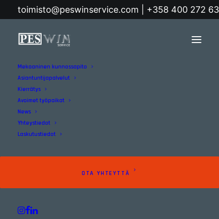
toimisto@peswinservice.com | +358 400 272 6
Mekaaninen kunnossapito
Home
Archive by Category "Career path"
Asiantuntijapalvelut
Kierrätys
Career path
Avoimet työpaikat
News
Yhteystiedot
Laskutustiedot
OTA YHTEYTTÄ
Career path