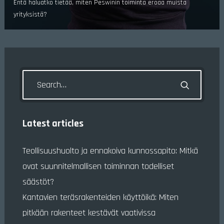
Entä haluatko tietää, miten Peswinin toiminta eroaa muista
yrityksistä?
Latest articles
Teollisuushuolto ja ennakoiva kunnossapito: Mitkä
ovat suunnitelmallisen toiminnan todelliset
säästöt?
Kantavien teräsrakenteiden käyttöikä: Miten
pitkään rakenteet kestävät vaativissa