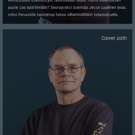
Kiinnostaako asennustyöt teollisuuden alalla, mutta kokemuksen
puute saa epäröimään? Seuraavaksi asentaja Jesse Luukinen avaa,
miksi Peswinille kannattaa hakea vähemmälläkin kokemuksella.
Career path