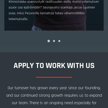
Alihankintana oman yrityksensä kautta Peswinille töitä tekevä
Jyrki Riikonen on tuntenut toimitusjohtajan jo vuosia. Millaiset
ovat kokeneen asentajan mietteet Peswinillä työskentelystä?
Lukaise, niin tiedät itsekin.
APPLY TO WORK WITH US
Our turnover has grown every year since our founding,
and our continued strong growth requires us to expand
our team. There is an ongoing need especially for