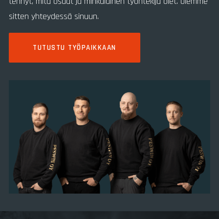
tehnyt, mitä osaat ja minkälainen työntekijä olet. Olemme
sitten yhteydessä sinuun.
TUTUSTU TYÖPAIKKAAN