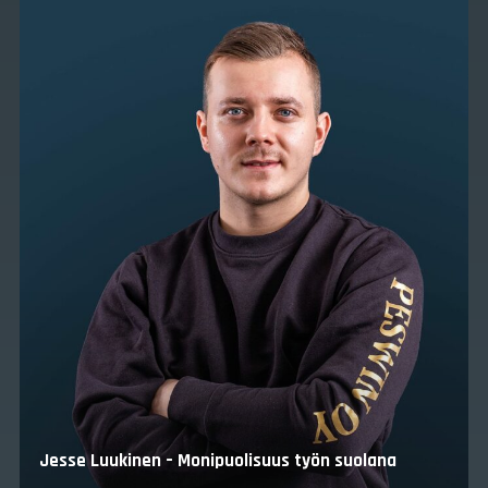
Jyrki Riikonen – Kun työnantaja on reilu, töihin ei
harmita lähteä