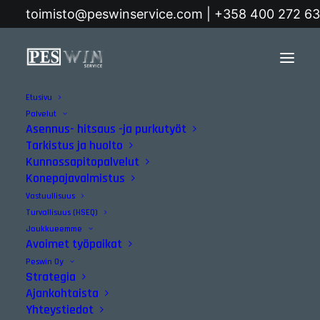
toimisto@peswinservice.com | +358 400 272 6
Etusivu
Etusivu
Posts Tagged "mekaaninen kunnossapito"
Palvelut
Asennus- hitsaus -ja purkutyöt
mekaaninen kunnossapito
Tarkistus ja huolto
Kunnossapitopalvelut
Konepajavalmistus
Vastuullisuus
Turvallisuus (HSEQ)
Joukkueemme
Avoimet työpaikat
Blogi
Peswin Oy
Strategia
Ajankohtaista
Yhteystiedot