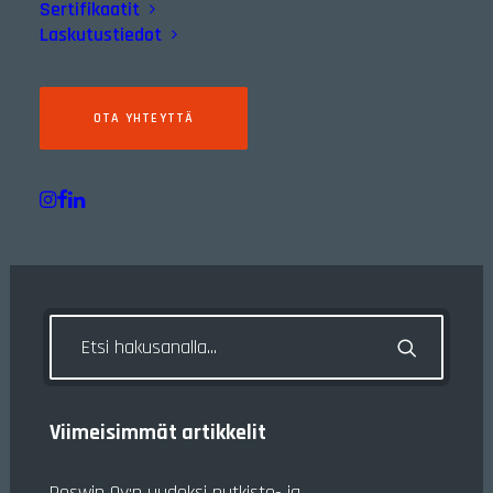
Sertifikaatit
Laskutustiedot
OTA YHTEYTTÄ
16/05/2026
Mitä mekaaninen kunnossapito pitää sisällään?
Viimeisimmät artikkelit
Peswin Oy:n uudeksi putkisto- ja